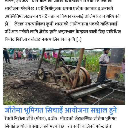
लेटाङ, २४ जेठ । धान बालीकाे प्रकाेप ब्यवस्थापन विषयमा तालिमको
आयोजना गरेको छ । प्रतिनिधीमुलक रुपमा प्रत्येक वडाबाट ३ जनाको
उपस्थितिमा लेटाङका ९ वटै वडाका किषानहरुलाई तालिम प्रदान गरिएको
हाे । लेटाङ नगरपालिका कृषी शाखाकाे आयोजनामा भएको तालिमलाई
प्रशिक्षण गर्नको लागि क्षेत्रीय कृषि अनुसन्धान केन्द्रका बाली विज्ञ प्राविधिक
बिनोद निरौला र लेटाङ नगरपालिकाका कृषि […]
जाँतेमा भूमिगत सिचाइँ आयोजना सञ्चाल हुने
रेवती निरौला जाँते (मोरङ), ३ जेठ। मोरङको लेटाङस्थित जाँतेमा भूमिगत
सिचाइँ आयोजना सञ्चाल हुने भएको छ । तरकारी बालिको पकेट क्षेत्र