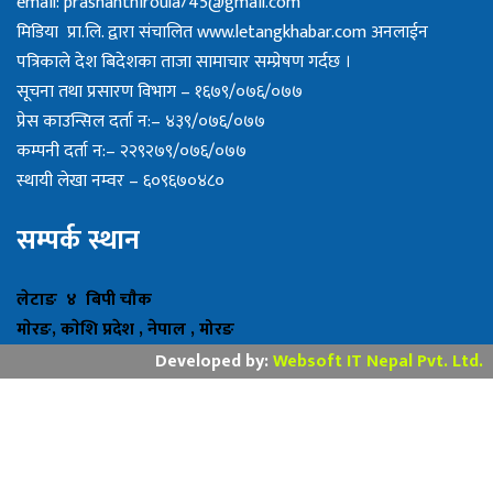
email:
prashantniroula745@gmail.com
मिडिया प्रा.लि. द्वारा संचालित www.letangkhabar.com अनलाईन
पत्रिकाले देश बिदेशका ताजा सामाचार सम्प्रेषण गर्दछ ।
सूचना तथा प्रसारण विभाग – १६७९/०७६/०७७
प्रेस काउन्सिल दर्ता न:– ४३९/०७६/०७७
कम्पनी दर्ता न:– २२९२७९/०७६/०७७
स्थायी लेखा नम्वर – ६०९६७०४८०
सम्पर्क स्थान
लेटाङ ४ बिपी चाैक
माेरङ, काेशि प्रदेश , नेपाल , मोरङ
Developed by:
Websoft IT Nepal Pvt. Ltd.