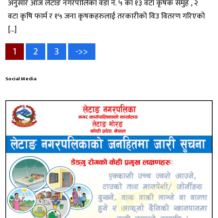
अनुसार आज लेटाङ नगरपालिका वडा नं. ५ का १३ वटा कृषक समुह , २
वटा कृषि फार्म र १५ जना कृषकहरुलाई तरकारीको विउ वितरण गरिएको
[…]
Posts
Page
Page
Page
1
2
3
->>
pagination
Social Media