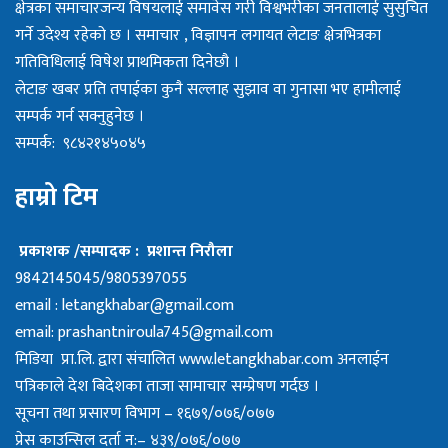
क्षेत्रका समाचारजन्य विषयलाई समावेस गरी विश्वभरीका जनतालाई सुसुचित
गर्ने उदेश्य रहेको छ । समाचार , विज्ञापन लगायत लेटाङ क्षेत्रभित्रका
गतिविधिलाई विषेश प्राथमिकता दिनेछौ ।
लेटाङ खबर प्रति तपाईका कुनै सल्लाह सुझाव वा गुनासा भए हामीलाई
सम्पर्क गर्न सक्नुहुनेछ ।
सम्पर्क: ९८४२१४५०४५
हाम्रो टिम
प्रकाशक /सम्पादक : प्रशान्त निरौला
9842145045/9805397055
email :
letangkhabar@gmail.com
email:
prashantniroula745@gmail.com
मिडिया प्रा.लि. द्वारा संचालित www.letangkhabar.com अनलाईन
पत्रिकाले देश बिदेशका ताजा सामाचार सम्प्रेषण गर्दछ ।
सूचना तथा प्रसारण विभाग – १६७९/०७६/०७७
प्रेस काउन्सिल दर्ता न:– ४३९/०७६/०७७