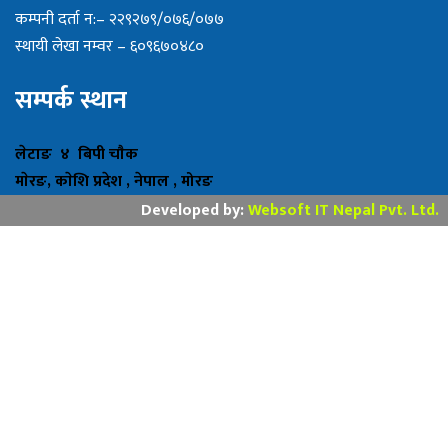
कम्पनी दर्ता न:– २२९२७९/०७६/०७७
स्थायी लेखा नम्वर – ६०९६७०४८०
सम्पर्क स्थान
लेटाङ ४ बिपी चाैक
माेरङ, काेशि प्रदेश , नेपाल , मोरङ
Developed by:
Websoft IT Nepal Pvt. Ltd.