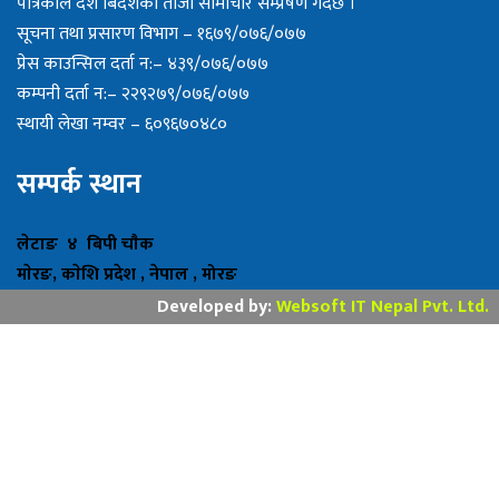
पत्रिकाले देश बिदेशका ताजा सामाचार सम्प्रेषण गर्दछ ।
सूचना तथा प्रसारण विभाग – १६७९/०७६/०७७
प्रेस काउन्सिल दर्ता न:– ४३९/०७६/०७७
कम्पनी दर्ता न:– २२९२७९/०७६/०७७
स्थायी लेखा नम्वर – ६०९६७०४८०
सम्पर्क स्थान
लेटाङ ४ बिपी चाैक
माेरङ, काेशि प्रदेश , नेपाल , मोरङ
Developed by:
Websoft IT Nepal Pvt. Ltd.