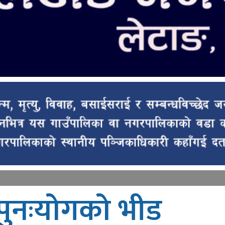
पुनःयोगको भीड