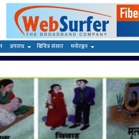
न
अपराध
बिचित्र संसार
मनोरञ्जन