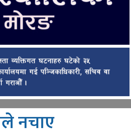
ेशले नचाए