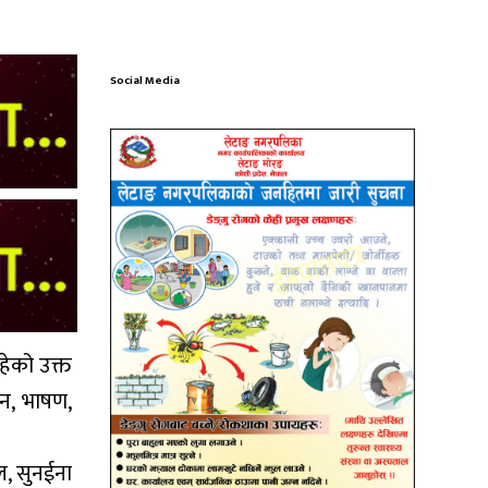
Social Media
हेको उक्त
यन, भाषण,
ेल, सुनईना