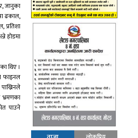
गर, जानुका
जिसा ढकाल,
ल, प्रतिशा
न्ने होडमा
हेका थिए ।
ाको फाइनल
पाख्रिनले
न भ्रमणका
मेत पाउने
ताजा
लोकप्रिय