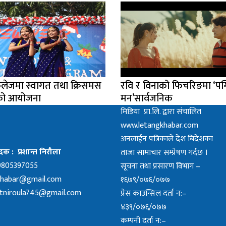
लेजमा स्वागत तथा क्रिसमस
रवि र विनाको फिचरिङमा ‘पग्
मको आयोजना
मन’सार्वजनिक
मिडिया प्रा.लि. द्वारा संचालित
www.letangkhabar.com
अनलाईन पत्रिकाले देश बिदेशका
क : प्रशान्त निरौला
ताजा सामाचार सम्प्रेषण गर्दछ ।
9805397055
सूचना तथा प्रसारण विभाग –
khabar@gmail.com
१६७९/०७६/०७७
tniroula745@gmail.com
प्रेस काउन्सिल दर्ता न:–
४३९/०७६/०७७
कम्पनी दर्ता न:–