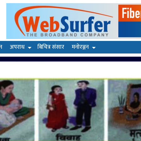
न
अपराध
बिचित्र संसार
मनोरञ्जन