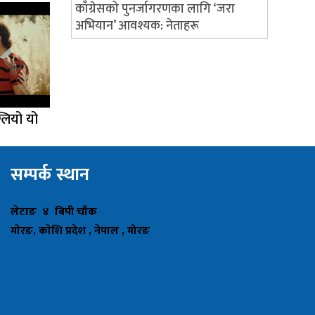
काँग्रेसको पुनर्जागरणका लागि ‘जरा
अभियान’ आवश्यक: नेताहरू
लियो यो
सम्पर्क स्थान
लेटाङ ४ बिपी चाैक
माेरङ, काेशि प्रदेश , नेपाल , मोरङ