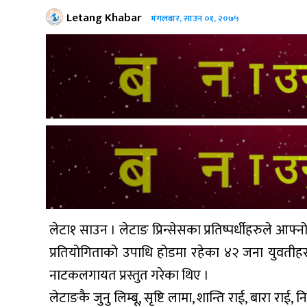
Letang Khabar
मंगलबार, साउन ०१, २०७५
लेटा१ साउन । लेटाङ प्रिन्सेसका प्रतिष्पर्धीहरुले 
प्रतियोगिताको उपाधि होडमा रहेका ४२ जना युवतीहर
नाटकलगायत प्रस्तुत गरेका थिए ।
लेटाङकै जुनु लिम्बू, सृष्टि लामा, शान्ति राई, बारा राई,