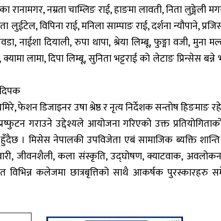
्रिंयका रानामगर, नम्रता चाम्लिङ राई, हाङमा लावती, निता लुङ्गेली म
ता लुईटेल, विपिना राई, मनिला साम्पाङ राई, दर्शना न्यौपाने, प्र
डा, नाईशा दियाली, रुपा थापा, श्रेया लिम्बू, फुङ्मा वजी, मुना मल्
क्यामा लामा, दिपा लिम्बू, सुनिता भट्टराई को लेटाङ प्रिन्सेस बन्ने भ
क दिपक
 घिमिरे, फेशन डिजाइनर उषा श्रेष्ठ र नृत्य निर्देशक सन्तोष हिङमाङ र
्रष्फुटन गराउने उद्देश्यले आयोजना गरिएको उक्त प्रतियोगित
 हुँदैछ । मिसेस नेपालकी उपविजेता एबं सामाजिक ब्यक्ति शान्ति 
वारी, जीवनशैली, कला संस्कृति, उद्घोषण, क्याटवाक, अवलोक
ित विभिन्न कलेजमा छात्रबृत्तिको साथै आकर्षक पुरस्कारहरु स