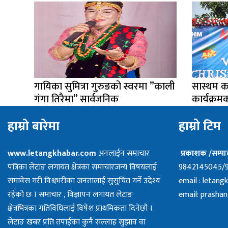
गायिका सुमित्रा गुरुङको स्वरमा ”काली
सास्थम क
गंगा तिरैमा” सार्वजनिक
कार्यक्र
हाम्राे बारेमा
हाम्रो टिम
www.letangkhabar.com
अनलाईन समाचार
प्रकाशक /सम्पाद
पत्रिका लेटाङ लगायत क्षेत्रका समाचारजन्य विषयलाई
9842145045/
समावेस गरी विश्वभरीका जनतालाई सुसुचित गर्ने उदेश्य
email :
letang
रहेको छ । समाचार , विज्ञापन लगायत लेटाङ
email:
prashan
क्षेत्रभित्रका गतिविधिलाई विषेश प्राथमिकता दिनेछौ ।
लेटाङ खबर प्रति तपाईका कुनै सल्लाह सुझाव वा