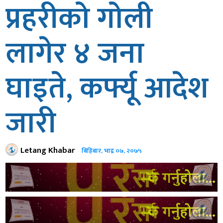
प्रहरीको गोली
लागेर ४ जना
घाइते, कर्फ्यू आदेश
जारी
Letang Khabar
बिहिबार, भाद्र ०७, २०७५